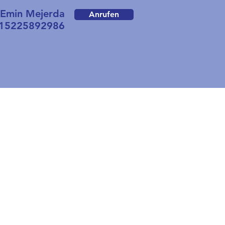
min Mejerda
Anrufen
15225892986